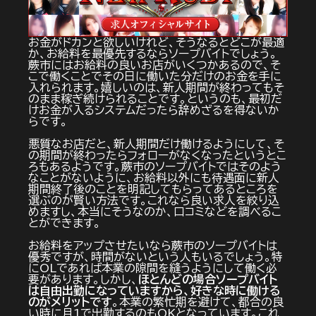
お金がドカンと欲しいけれど、そうなるとどこが最適
か、お給料を最優先するならソープバイトでしょう。
蕨市にはお給料の良いお店がいくつかあるので、そ
こで働くことでその日に働いた分だけのお金を手に
入れられます。嬉しいのは、新人期間が終わってもそ
のまま稼ぎ続けられることです。というのも、最初だ
けお金が入るシステムだったら辞めざるを得ないか
らです。
悪質なお店だと、新人期間だけ働けるようにして、そ
の期間が終わったらフォローがなくなったというとこ
ろもあるようです。蕨市のソープバイトではそのよう
なことがないように、お給料以外にも待遇面に新人
期間終了後のことを明記してもらってあるところを
選ぶのが賢い方法です。これなら良い求人を絞り込
めますし、本当にそうなのか、口コミなどを調べるこ
とができます。
お給料をアップさせたいなら蕨市のソープバイトは
優秀ですが、時間がないという人もいるでしょう。特
にOLであれば本業の隙間を縫うようにして働く必
要があります。しかし、
ほとんどの場合ソープバイト
は自由出勤になっていますから、好きな時に働ける
のがメリットです
。本業の繁忙期を避けて、都合の良
い時に月1で出勤するのもOKとなっています。これ