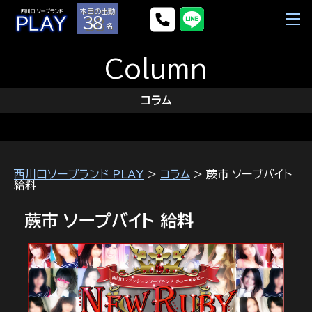
本日の出勤
38
名
Column
コラム
西川口ソープランド PLAY
>
コラム
> 蕨市 ソープバイト
給料
蕨市 ソープバイト 給料