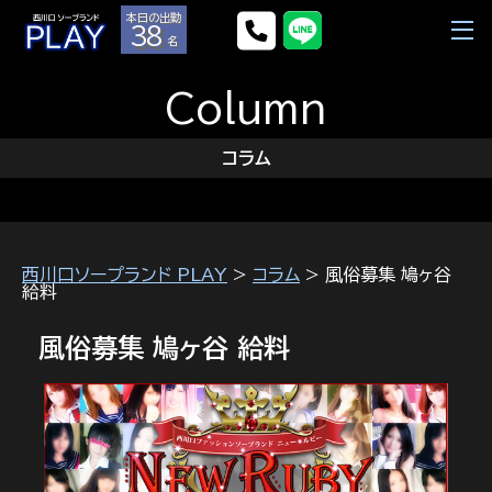
本日の出勤
38
名
Column
コラム
西川口ソープランド PLAY
>
コラム
> 風俗募集 鳩ヶ谷
給料
風俗募集 鳩ヶ谷 給料