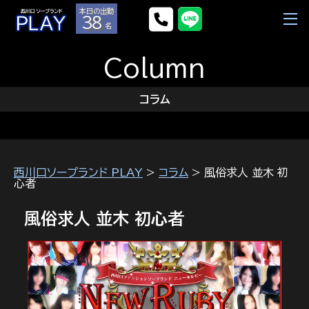
本日の出勤
38
名
Column
コラム
西川口ソープランド PLAY
>
コラム
> 風俗求人 並木 初
心者
風俗求人 並木 初心者