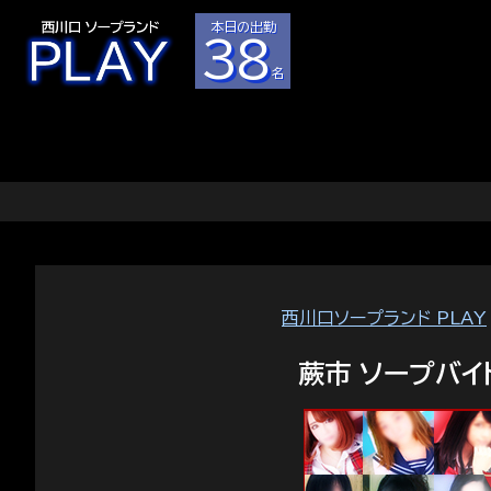
本日の出勤
38
名
西川口ソープランド PLAY
蕨市 ソープバイ