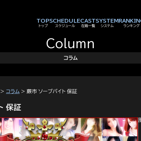
TOP
SCHEDULE
CAST
SYSTEM
RANKIN
トップ
スケジュール
在籍一覧
システム
ランキング
Column
コラム
>
コラム
> 蕨市 ソープバイト 保証
ト 保証