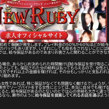
初めて報酬が発生します。プレイ料金の50％か60％ほどが給与
のバックもありますが、いずれにしても指名をされないことには
では、給与保証があるのであまりお客さんと関わることができな
る場合、あらかじめ決められた時間働けば給与保証を受け取るこ
たとしても、保証された分の給料は払ってもらえるので、女性と
の方でそれ以上の金額を稼げれば、その分もしっかりと支払われま
り組めます。
女性であれば、特に保証がなくても問題なく働けるでしょうが、
蕨市でソープバイトをする女性にとっては、本当に自分でも稼げ
えると、給与保証があるのとないのとでは心の余裕も大きく違っ
るなら、蕨市のように
給与保証を提案してくれるお店を選ぶ
よう