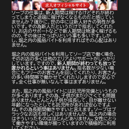
ソープの仕事は、新人期間は稼げるけどそれが終わ
ってしまうと途端に稼げなくなるものだと感じてい
ませんか？確かに、世の中には新人好きの男性が多
いです。その為新人だというだけで指名してくれた
り、お店のサポートなどで新人期間は物凄く稼げるも
のの、その後はさっぱりという事も多いです。しか
し、堀之内の風俗バイトを利用すればその心配はあり
ません。
堀之内の風俗バイトを利用してソープ店で働く場合、
そのお店の多くは他のエリアよりサポートがしっかり
しています。ですので、
新人期間が終わっても放って
置かれるという事はありません
。指名数が少ない場
合にもフリーのお客さんを回してくれたり、お客さん
の多い時間帯で働かせてくれたりしますので安心で
す。全く仕事が無いなんて事はまずありません。
また、堀之内の風俗バイトには託児所完備というもの
が多くあります。その為、子供がまだ小さくても問題
ありません。どんどん子供が成長して、目が離せない
年齢になったとしても託児所があれば安心ですよ
ね。その為長期間働きやすいと言えます。ソープはブ
ラックなお店も珍しくはありませんが、堀之内の場合
はそういったものはほとんどありません。女性にとっ
て働きやすい環境が揃っていますので積極的に利用
してください。