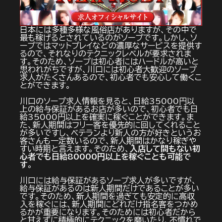
日本には多種多様な風俗店がありますが、その中で
最も稼げるとされているのがソープです。しかし、ソ
ープではマットプレイなどの濃厚なサービスを提供す
るので、それなりのテクニックレベルが要求されま
す。そのため、ソープは初心者にはハードルが高いと
思われがちですが、川口には初心者大歓迎のソープ
求人がたくさんあるので、初心者でも安心して働くこ
とができます。
川口のソープ求人情報を見ると、日給35000円以
上の給与保証があるお店が多いので、初心者でも日
給35000円以上を確実に稼ぐことができます。ま
た、新人期間はフリー客を優先的に回してくれること
が多いですし、ベテランより新人の方が好きというお
客さんも一定数いるので、新人期間はかなり稼ぎや
すい時期と言えます。そのため、
入店して間もない初
心者でも日給80000円以上を稼ぐことも可能で
す
。
川口には給与保証があるソープ求人が多いですが、
給与保証があるのは新人期間だけであることが多い
です。そのため、新人期間を過ぎても安定的に高収
入を稼ぐには、新人期間にどれだけ指名客をつかめ
るかが重要になります。そのためには初心者だから
と甘えずに積極的にテクニックを磨いたり、不慣れで