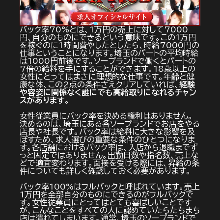
バック率70%とは、1万円の売上に対して7000
円、自分のものにできるという意味です。この1万円
を稼ぐのに1時間費やしたとしたら、時給7000円の
仕事ということになります。埼玉のパートの平均時給
は1000円前後です。ソープランドで働くとパートの
7倍の給料を手にすることができます。18歳以上の
女性にとってはまさに理想的な仕事です。年齢と健
康な体、この2点の条件さえクリアしていれば、
経験
や容姿に関係なく誰にでも高給取りになれるチャン
スがあります
。
女性従業員にバック率を決める権利はありません。
決めるのは、埼玉にある各ソープランドでお店をやる
店長や社長です。バック率は給料に大きな影響を及
ぼすため、求人選びの重要な条件のひとつになりま
す。各店舗におけるバック率は、入店から退職までず
っと固定ではありません。出勤日数や指名数、売上な
どで適宜変わります。面接を受ける際には、昇給の条
件についても詳しく確認しておく必要があります。
バック率100%はフルバックと呼ばれています。売上
1万円を全部自分のものにできるのがフルバックで
す。女性従業員にとってはとても喜ばしいことです
が、こんなことをすべての人に認めていたらたちまち
店は潰れてしまいます。通常、埼玉のソープランドで