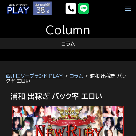
本日の出勤
38
名
Column
コラム
西川口ソープランド PLAY
>
コラム
> 浦和 出稼ぎ バッ
ク率 エロい
浦和 出稼ぎ バック率 エロい