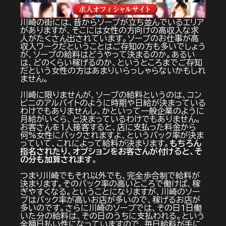
川崎の街には、昔からソープが立ち並んでいるエリア
がありますが、そこには女性の方向けの高収入な求
人がたくさん出されています。ソープのお仕事が高
収入ワークだということはご存知の方も多いでしょう
が、ソープの給料はどうやって決まるのか。あるい
は、どのくらい稼げるのか、というところまでご存知
だという女性の方はあまりいらっしゃらないかもしれ
ません。
川崎に限りませんが、ソープの給料というのは、コン
ビニのアルバイトのように時期や日給が決まっている
わけでもありませんし、かといって一般企業のように
月給がいくら、と決まっているわけでもありません。
お客さんを1人接客すると、店に支払った料金から
何%女性にバックされますよ、というバック率が決ま
っていて、これによって給料が決まります。
もちろん
指名されたり、オプションをお客さんが付けると、そ
の分も加算されます
。
つまり川崎でもそれ以外でも、完全歩合制で給料が
決まります。そのバック率の高いところで働けば、稼
ぎやすくなる。ということになりますが、川崎のソー
プはバック率が高いお店が多いので、稼げるお店が
多いのです。さらに川崎のソープでは、その日1日働
いた分の給料は、その日のうちに支払われる。という
全額日払い性になっていますので、毎日給料が手に