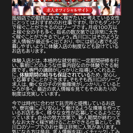
風俗店での勤務は大きく稼ぎたいと考えている女性
にとってはおすすめのお仕事ですが、中でもダントツ
で稼ぐことができるのはソープです。月収100万以
上稼ぐ女の子も多く、指名の数次第では非常に大き
く稼ぐことができるでしょう。西川口にはそのような
求人情報が最近多く出ており、中には初心者でも応
募しやすいように体験入店の制度なども設けている
お店もあります。
体験入店とは、本格的な就労前に一定期間研修を行
い、事前にどのような仕事内容なのか体験できる制
度です。専門の講師がしっかりと指導してくれる上
に、
体験期間の給与も保証されている
ため、安心し
て応募することができます。そもそも西川口のソープ
求人は、働く女の子の労働環境がしっかりしていると
ころが多く、最近の求人情報を見てもそのあたりの
制度は充実しています。
今では時代に合わせて託児所と提携しているお店
や、寮完備により安心して働けるような環境を作って
いるお店も多く、様々な女性が応募してくるようにな
っています。自分の努力次第で、新人期間が終わって
もなお大きく稼ぎ続けることができる仕事として、西
川口のソープでのお仕事は非常に人気があります。
気になる方は是非、求人情報を詳しくチェックしてみ