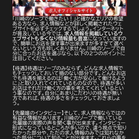
「川崎のソープで働きたい！」と確かなエリアの希望
ある方なら、求人情報などが詳しく掲載されたウェ
ブサイトを必ずチェックするでしょう。インターネット
が普及している今では、
求人情報を掲載しているウ
ェブサイトも多くなり情報量も豊富
になっていますの
で、簡単にお店を探す事が出来ますが多すぎて選べ
ないという方も珍しくありません。川崎のソープで自
分に合ったお店を選ぶなら、以下の2つのポイントに
注目してください。
【待遇】待遇はソープのみならず、どんな求人情報で
もチェックしておいて損のない部分です。どんなお店
でも待遇を揃えるのは「働く方が安心して働けるよう
に」と取り入れてくれているものなので、待遇が多い
お店はそれだけ働く方の事を考えてくれているとい
う事なのです。自分にあまりこだわりの待遇が無い
方であれば、待遇の多さをチェックしておきましょ
う。
【先輩嬢のインタビュー】そして、求人情報ならではの
有益な情報があります。川崎のソープで働いている
先輩嬢の実際の声を聞く事が出来ます。インタビュー
形式になっているところが多いので、違う視点で知り
たかった部分や、ただの求人情報のみでは知れなか
った部分について知ることが出来ます。これらの事を