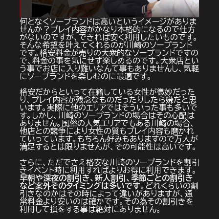
何となくソープランドは高いというイメージがありま
せんか？プレイ内容がかなり本格的になるので仕方
がないのですが、できれば安く利用したいものです。
そんな希望を叶えてくれるのが川崎のソープランド
です。格安料金が売りの大衆的なソープランドですの
で、料金の事を気にせず楽しめるのです。大衆店とい
う事でお店に入り難いなんて事もありませんし、気軽
にソープランドを楽しむのに最適です。
格安だからといって在籍している女性が微妙だった
り、プレイ内容が残念なものだったりしたら嫌だと思
います。実際に他のエリアではそういった事も多いで
す。しかし、川崎のソープランドの場合はその心配は
ありません。風俗の人気エリアでもある川崎の場合、
他店との競争により女性の質もプレイ内容も磨かれ
ていっています。もちろん好みもありますので万人が
満足するとは限りませんが、その可能性は高いです。
さらに、ただでさえ格安な川崎のソープランドを割引
きイベント時に利用すればよりお得に利用できます。
早朝や深夜の割引き、新人割引、季節ごとの割引き
など案外そのタイミングは多いです
。どれくらいの割
引きなのかはその時によって違いがありますが、通
常料金より安いのは確かです。その為その割引きを
利用して損をする事は絶対にありません。