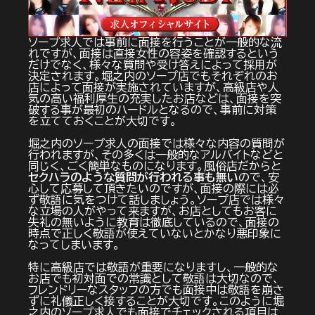
ソープ求人では事前に面接を行うことが一般的な流
れですが、面接は直接女性の容姿を確認するという
だけでなく、様々な質問や受け答えによって採用が
決定されます。堀之内のソープ店でもそれぞれのお
店によって面接が実施されていますが、高級店や人
気の高い福利厚生の充実したお店などは、面接を突
破する事が最初のハードルとなるので、事前に対策
を立てておくことが大切です。
堀之内のソープ求人の面接では様々な内容の質問が
行われますが、その多くは一般的なアルバイトなどと
同じく、ごく簡単なものになります。風俗店だからと
セクハラのような質問が行われる事も無い
ので、安
心して応募して頂きたいのですが、面接の際には必
ず敬語に気をつけて話しましょう。ソープ店では様々
な立場の人がやって来ますが、お店としてもお客に
失礼の無いように教育は徹底しているので、面接の
時点で正しく敬語が使えていないとかなり悪印象に
なってしまいます。
特に高級店では敬語が重要になりますし、一般的な
お店でも初対面での常識として敬語は大切なので、
フレンドリーなスタッフの方でも面接中は敬語を崩さ
ずに礼儀正しく接することが大切です。このように堀
之内のソープ求人でも面接でチェックされる項目は