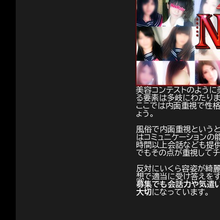
美容コンテストのように
る要素は多岐にわたりま
ここでは内面重視で性格
ょう。
風俗で内面重視という
はコミュニケーションの
時間以上会話なども提供
でもその点が重視してチ
反対にいくら容姿が綺麗
想で適当に受け答えをす
募集でも会話力や気遣
大切
になっています。